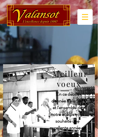
Meilleur
voeux
En ce début
d'année Valansot
et l'ensemble de
notre équipe vous
souhaite une
excellente année et
une très bonne